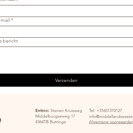
-mail
*
e bericht
Verzenden
Entree:
Stenen Kruisweg
Tel: +31651310127
Middelburgseweg 17
info@middellandsezeetu
4364TB Buttinge
Algemene voorwaarde