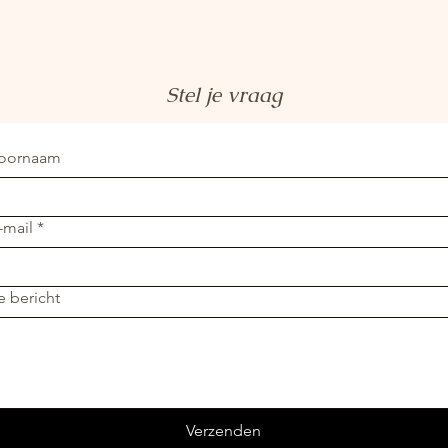
Stel je vraag
oornaam
-mail
*
e bericht
Verzenden