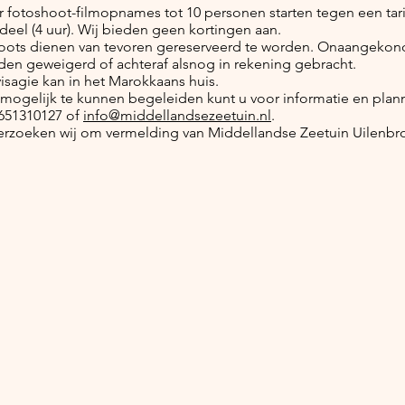
 fotoshoot-filmopnames tot 10 personen starten tegen een tarie
deel (4 uur). Wij bieden geen kortingen aan.
hoots dienen van tevoren gereserveerd te worden. Onaangekond
den geweigerd of achteraf alsnog in rekening gebracht.
sagie kan in het Marokkaans huis.
ogelijk te kunnen begeleiden kunt u voor informatie en plan
651310127 of
info@middellandsezeetuin.nl
.
 verzoeken wij om vermelding van Middellandse Zeetuin Uilenbr