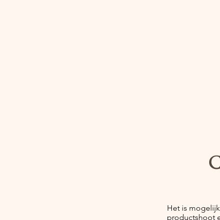
C
Het is mogelij
productshoot 