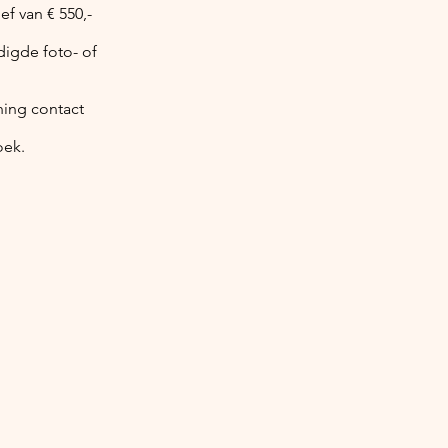
f van € 550,-
igde foto- of
ning contact
oek.