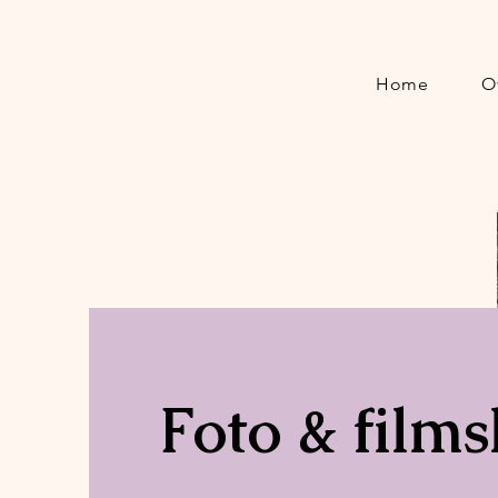
Home
O
Foto & films