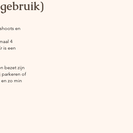
égebruik)
sshoots en
imaal 4
r is een
n bezet zijn
j parkeren of
s en zo min