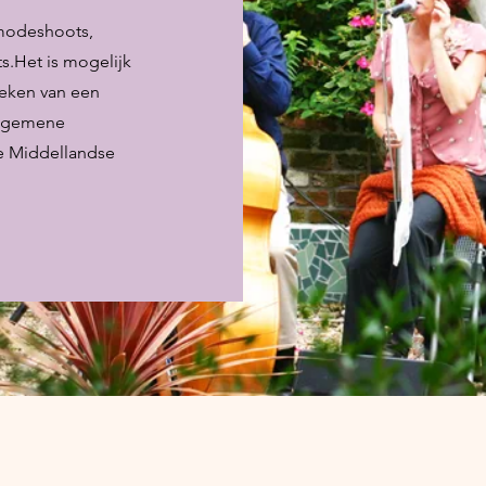
, modeshoots,
s.
Het is mogelijk
oeken van een
lgemene
de Middellandse