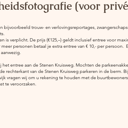
eidsfotografie (voor priv
en bijvoorbeeld trouw- en verlovingsreportages, zwangerschap
ts.
en is verplicht. De prijs (€125,–) geldt inclusief entree voor max
meer personen betaal je extra entree van € 10,- per persoon. E
 aanwezig.
ij het entree aan de Stenen Kruisweg. Mochten de parkeervakke
 de rechterkant van de Stenen Kruisweg parkeren in de berm. Bi
e wijk vragen wij om u rekening te houden met de buurtbewoner
st te veroorzaken.