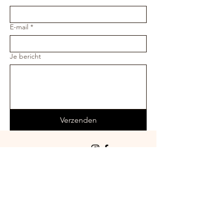
E-mail
*
Je bericht
Verzenden
Entree:
Stenen Kruisweg
Middelburgseweg 17
4364TB Buttinge
Algemene voorwaarden