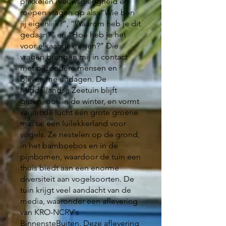
prikkelen nieuwsgierigheid en
roepen vragen op als: “Wie ben
jij eigenlijk?”, “Waarom heb je dit
gedaan?” en “Hoe heb je het
voor elkaar gekregen?” Die
vragen brengen mij in contact
met bijzondere mensen en
blijven me uitdagen. De
Middellandse Zeetuin blijft
groen, ook in de winter, en vormt
vanuit de lucht één grote groene
massa: een luilekkerland voor
vogels. Ze nestelen op de grond,
in het bamboebos en in de
pijnbomen, waardoor de tuin een
thuis biedt aan een enorme
diversiteit aan vogelsoorten. De
tuin krijgt veel aandacht van de
media, waaronder een aflevering
van KRO-NCRV's
BinnensteBuiten.
Deze aflevering