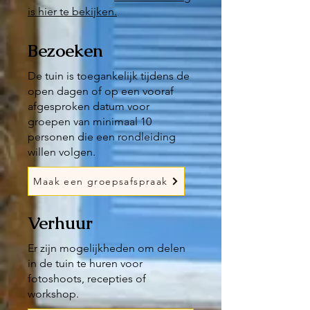
is hier te bekijken.
Bezoeken
De tuin is toegankelijk tijdens de
open dagen of op een vooraf
afgesproken datum voor
groepen van minimaal 10
personen die een rondleiding
willen volgen.
Maak een groepsafspraak
Verhuur
Er zijn mogelijkheden om delen
in de tuin te huren voor
fotoshoots,
recepties of
workshop.