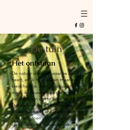
De tuin
Het ontstaan
De natuur die doet waar ze zin in
heeft, en ik help alleen maar een
klein handje. Als follybouwer
maak ik bouwwerken die enkel
bedoeld zijn om te vermaken.
Deze kleurrijke en bijzondere
follies wijken af en vloeien samen
met het groen van palmen,
cypressen en parasoldennen. Ze