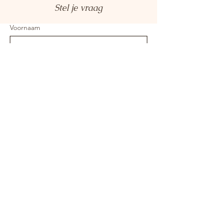
Stel je vraag
Voornaam
E-mail
*
Je bericht
Verzenden
Entree:
Stenen Kruisweg
Middelburgseweg 17