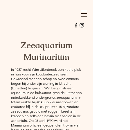
Zeeaquarium
Marinarium
In 1987 zocht Wim Uilenbroek een koele plek
in huis voor zijn koudwaterzeevissen.
Gewapend met een schop en twee emmers
begon hij onder zijn woning in Utrecht
(Lunetten) te graven. Wat begon als een
aquarium in de huiskamer, groeide uit tot een
indrukwekkend ondergronds zeeaquarium. In
totaal werkte hij 40 kuub klei naar boven en
creëerde hij in de kruipruimte 15 bijzondere
zeeaquaria, gevuld met roggen, kreeften,
krabben en zelfs een bassin met haaien in de
achtertuin. Op 28 april 1990 werd het
Marinarium officieel geopend en trok in vier
jaar tijd tienduizenden bezoekers. De