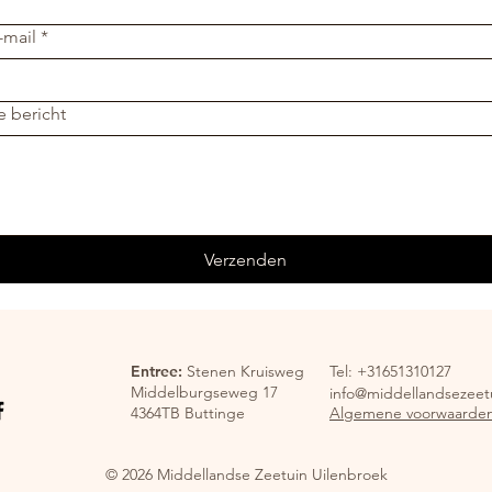
-mail
*
e bericht
Verzenden
Entree:
Stenen Kruisweg
Tel: +31651310127
Middelburgseweg 17
info@middellandsezeetu
4364TB Buttinge
Algemene voorwaarde
© 2026 Middellandse Zeetuin Uilenbroek