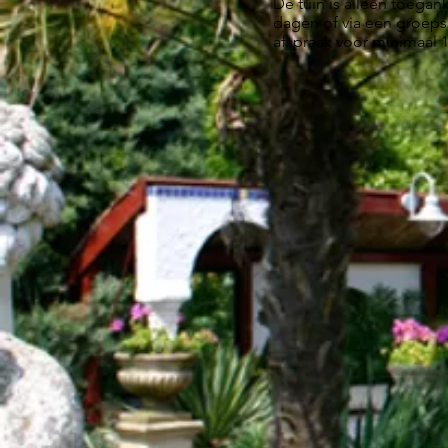
De tuin is alleen toegank
dagen of via een groep
afspraak voor minimaal 