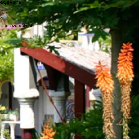
gegevens
roek
27
landsezeetuin.nl