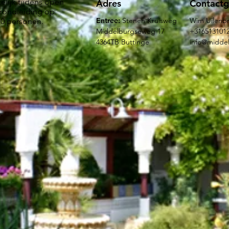
elijk tijdens open
Adres
Contact
srondleiding op
Entree:
Stenen Kruisweg
Wim Uilenb
10 personen.
Middelburgseweg 17
+316513101
4364TB Buttinge
info@middel