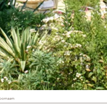
Stel je vraag
oornaam