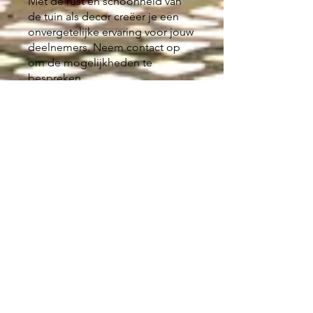
Met de rust en schoonheid van
de tuin als decor creëer je een
onvergetelijke ervaring voor jouw
deelnemers. Neem contact op
om de mogelijkheden te
bespreken.
Stel je vraag
Voornaam
E-mail
*
Je bericht