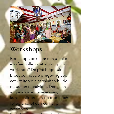
Workshops
Ben je op zoek naar een unieke
en sfeervolle locatie voor jouw
workshop? De prachtige tuin
biedt een ideale omgeving voor
activiteiten die aansluiten bij de
natuur en creativiteit. Denk aan
yoga- en meditatiesessies,
kunstschilderen in de open lucht,
fotografie, of een culinaire
workshop.