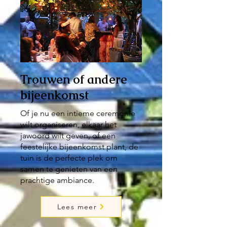
Trouwen of andere
bijeenkomst
Of je nu een intieme ceremonie
wilt organiseren, elkaar het
jawoord wilt geven, of een
feestelijke bijeenkomst plant, de
tuin is de perfecte plek om
samen te genieten van een
prachtige ambiance.
Lees meer