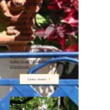
Foto &
filmshoots
De tuin als decor voor bruiloft
fotografie, modeshoots,
productshoot en andere
commercial shoots.
Het is mogelijk onder specifieke
voorwaarden: met het boeken
van een shoot ga je automatisch
akkoord met
de algemene
voorwaarden voor fotografie en
video in de Middellandse Zeetuin
Uilenbroek.
Lees meer