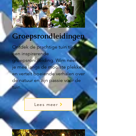
Groepsrondleidingen
Ontdek de prachtige tuin tijdens
een inspirerende
groepsrondleiding. Wim neemt
je mee langs de mooiste plekken
en vertelt boeiende verhalen over
de natuur en zijn passie voor de
tuin.
Lees meer