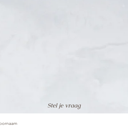
Stel je vraag
oornaam