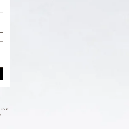
in.nl
n