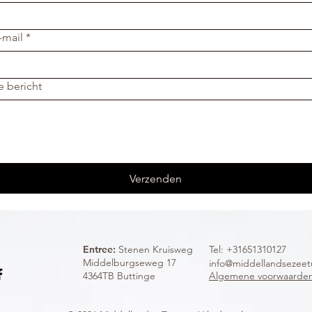
-mail
*
e bericht
Verzenden
Entree:
Stenen Kruisweg
Tel: +31651310127
Middelburgseweg 17
info@middellandsezeetu
4364TB Buttinge
Algemene voorwaarde