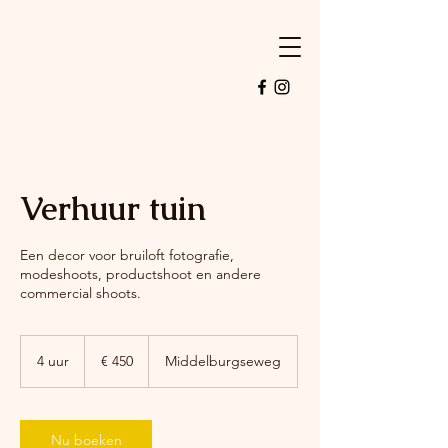
Verhuur tuin
Een decor voor bruiloft fotografie,
modeshoots, productshoot en andere
commercial shoots.
450
euro
4 uur
4
€ 450
Middelburgseweg
u
u
r
Nu boeken